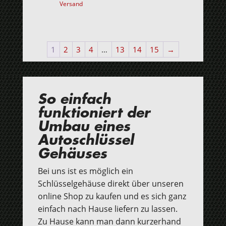
Versand
1
2
3
4
…
13
14
15
→
So einfach
funktioniert der
Umbau eines
Autoschlüssel
Gehäuses
Bei uns ist es möglich ein
Schlüsselgehäuse direkt über unseren
online Shop zu kaufen und es sich ganz
einfach nach Hause liefern zu lassen.
Zu Hause kann man dann kurzerhand