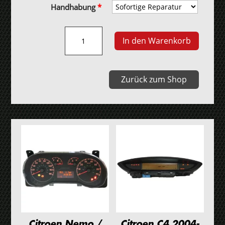
Handhabung
*
PSA
In den Warenkorb
RNEG2/RT6
Navigationsgerät
Menge
Zurück zum Shop
Citroen Nemo /
Citroen C4 2004-