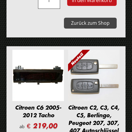
In den Warenkorb
EDC16C3
Motorsteuergerät
Menge
Zurück zum Shop
Citroen C6 2005-
Citroen C2, C3, C4,
2012 Tacho
C5, Berlingo,
Peugeot 207, 307,
€ 219,00
ab
407 Autoschlüssel