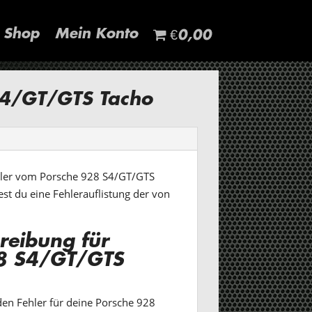
Shop
Mein Konto
€0,00
S4/GT/GTS Tacho
ehler vom Porsche 928 S4/GT/GTS
est du eine Fehlerauflistung der von
reibung für
8 S4/GT/GTS
den Fehler für deine Porsche 928