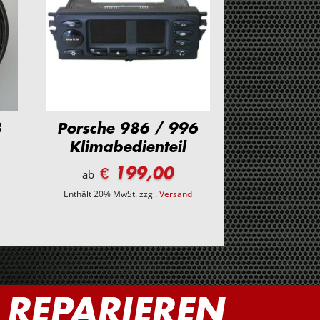
3
Porsche 986 / 996
Klimabedienteil
€ 199,00
ab
d
Enthält 20% MwSt.
zzgl.
Versand
REPARIEREN