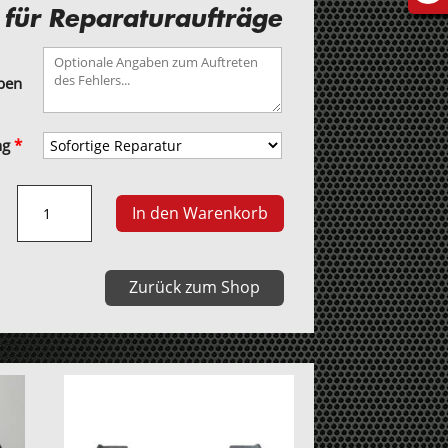
 für Reparaturaufträge
aben
ng
*
Porsche
In den Warenkorb
928
S4/GT/GTS
Tacho
Zurück zum Shop
Menge