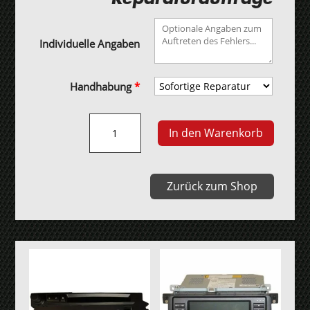
Individuelle Angaben
Handhabung
*
Bosch
In den Warenkorb
M1.1/1.2/1.3
Motorsteuergerät
Menge
Zurück zum Shop