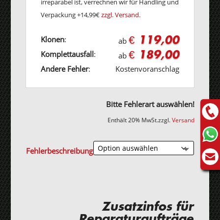
irreparabel ist, verrechnen wir für Handling und
Verpackung +14,99€
zzgl. Versand.
€ 119,00
Klonen
:
ab
€ 189,00
Komplettausfall
:
ab
Andere Fehler
:
Kostenvoranschlag
Bitte Fehlerart auswählen!
Enthält 20% MwSt.
zzgl.
Versand
Fehlerbeschreibung
Zusatzinfos für
Reparaturaufträge