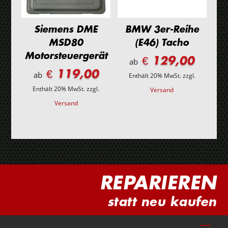
Siemens DME
BMW 3er-Reihe
MSD80
(E46) Tacho
Motorsteuergerät
€ 129,00
ab
€ 119,00
ab
Enthält 20% MwSt.
zzgl.
Enthält 20% MwSt.
zzgl.
Versand
Versand
REPARIEREN
statt neu kaufen