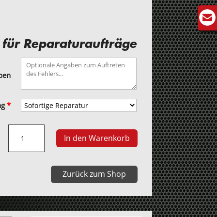
 für Reparaturaufträge
aben
ng
*
VW
In den Warenkorb
RCD
310
Autoradio
Zurück zum Shop
Menge