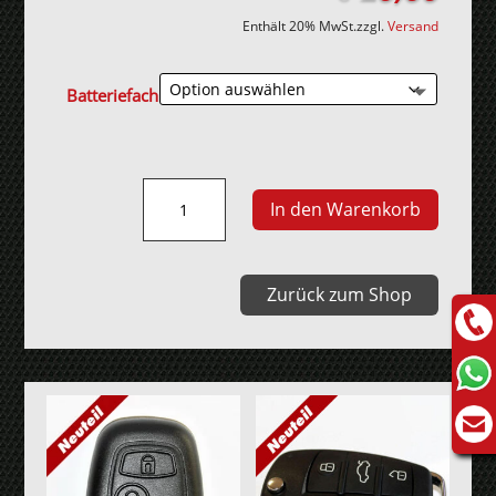
Enthält 20% MwSt.
zzgl.
Versand
Batteriefach
VW
In den Warenkorb
Bora,
Golf
6,
Zurück zum Shop
Polo
Autoschlüssel
Menge