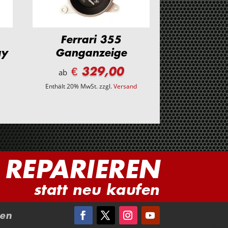
Ferrari 355
ay
Ganganzeige
€ 329,00
ab
d
Enthält 20% MwSt.
zzgl.
Versand
REPARIEREN
statt neu kaufen
en