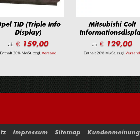
pel TID (Triple Info
Mitsubishi Colt
Display)
Informationsdispl
€ 159,00
€ 129,00
ab
ab
Enthält 20% MwSt.
zzgl.
Versand
Enthält 20% MwSt.
zzgl.
Versan
tz
Impressum
Sitemap
Kundenmeinung