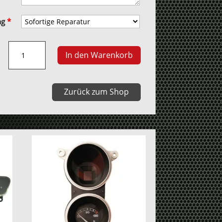
ng
*
Toyota
In den Warenkorb
Prius
Infodisplay
Menge
Zurück zum Shop