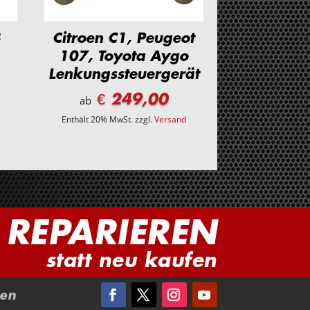
3
Citroen C1, Peugeot
107, Toyota Aygo
Lenkungssteuergerät
€ 249,00
ab
d
Enthält 20% MwSt.
zzgl.
Versand
REPARIEREN
statt neu kaufen
en