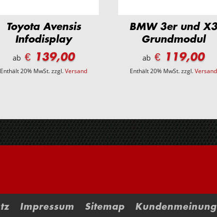
Toyota Avensis
BMW 3er und X
Infodisplay
Grundmodul
€ 139,00
€ 119,00
ab
ab
Enthält 20% MwSt.
zzgl.
Versand
Enthält 20% MwSt.
zzgl.
Versan
tz
Impressum
Sitemap
Kundenmeinung