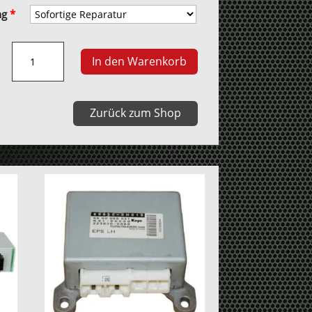
ng
*
Toyota
In den Warenkorb
Avensis
Klimabedienteil
Menge
Zurück zum Shop