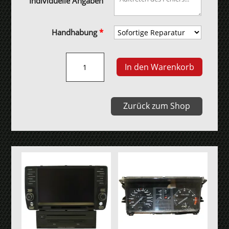
Individuelle Angaben
Handhabung
*
SIMOS
In den Warenkorb
PCR
2.1
Motorsteuergerät
Zurück zum Shop
Menge