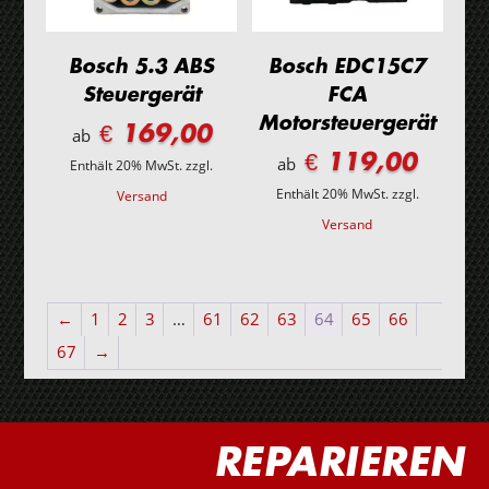
Bosch 5.3 ABS
Bosch EDC15C7
Steuergerät
FCA
Motorsteuergerät
€ 169,00
ab
€ 119,00
ab
Enthält 20% MwSt.
zzgl.
Enthält 20% MwSt.
zzgl.
Versand
Versand
←
1
2
3
…
61
62
63
64
65
66
67
→
REPARIEREN