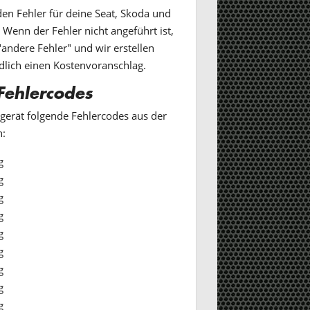
en Fehler für deine Seat, Skoda und
enn der Fehler nicht angeführt ist,
andere Fehler" und wir erstellen
dlich einen Kostenvoranschlag.
Fehlercodes
gerät folgende Fehlercodes aus der
n:
g
g
g
g
g
g
g
g
g