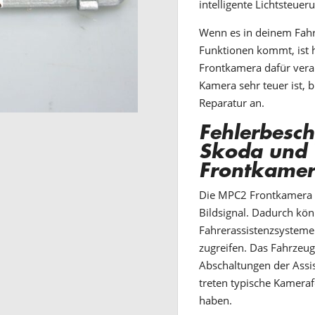
intelligente Lichtsteuer
Wenn es in deinem Fahr
Funktionen kommt, ist 
Frontkamera dafür veran
Kamera sehr teuer ist, b
Reparatur an.
Fehlerbesch
Skoda und
Frontkame
Die MPC2 Frontkamera li
Bildsignal. Dadurch kö
Fahrerassistenzsysteme 
zugreifen. Das Fahrzeu
Abschaltungen der Assi
treten typische Kamerafe
haben.