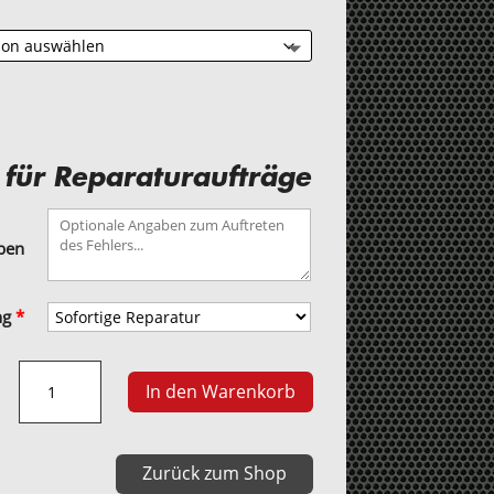
 für Reparaturaufträge
aben
ng
*
Seat,
In den Warenkorb
Skoda
und
VW
Zurück zum Shop
MPC2