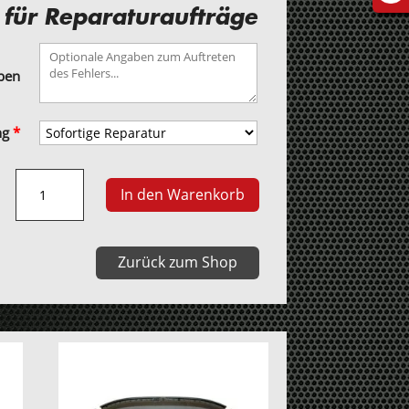
 für Reparaturaufträge
aben
ng
*
Same
In den Warenkorb
Dorado
3
Traktortacho
Zurück zum Shop
Menge