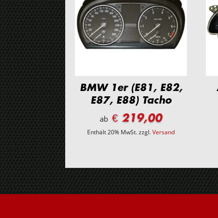
BMW 1er (E81, E82,
E87, E88) Tacho
€ 219,00
ab
Enthält 20% MwSt.
zzgl.
Versand