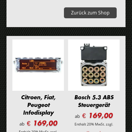
2009)
Zurück zum Shop
Tacho
Menge
Citroen, Fiat,
Bosch 5.3 ABS
Peugeot
Steuergerät
Infodisplay
€ 169,00
ab
€ 169,00
ab
Enthält 20% MwSt.
zzgl.
Enthält 20% MwSt.
zzgl.