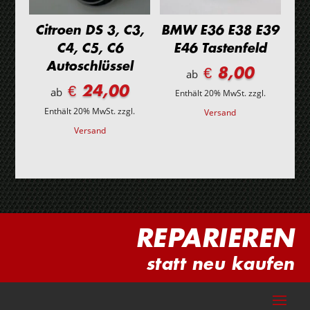
Citroen DS 3, C3,
BMW E36 E38 E39
C4, C5, C6
E46 Tastenfeld
Autoschlüssel
€ 8,00
ab
€ 24,00
ab
Enthält 20% MwSt.
zzgl.
Enthält 20% MwSt.
zzgl.
Versand
Versand
REPARIEREN
statt neu kaufen