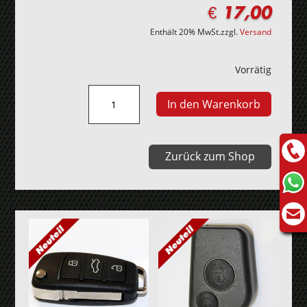
€
17,00
Enthält 20% MwSt.
zzgl.
Versand
Vorrätig
Mitsubishi
In den Warenkorb
380,
Eclipse,
Endeavor,
Zurück zum Shop
Galant
Autoschlüssel
Gehäuse
Menge