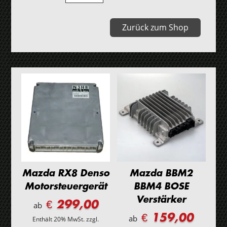
BK
Motorsteuergerät
Zurück zum Shop
Menge
Mazda RX8 Denso
Mazda BBM2
Motorsteuergerät
BBM4 BOSE
Verstärker
€ 299,00
ab
€ 159,00
ab
Enthält 20% MwSt.
zzgl.