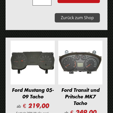
Focus
I
Tacho
Zurück zum Shop
kleines
Display
Menge
Ford Mustang 05-
Ford Transit und
09 Tacho
Pritsche MK7
Tacho
€ 219,00
ab
€ 249,00
ab