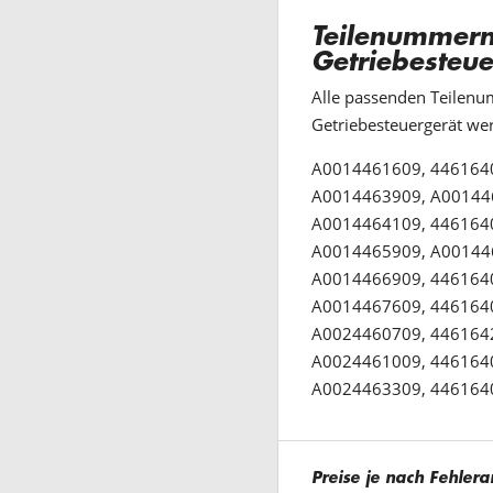
Teilenummern
Getriebesteue
Alle passenden Teilen
Getriebesteuergerät wer
A0014461609, 446164
A0014463909, A00144
A0014464109, 446164
A0014465909, A00144
A0014466909, 446164
A0014467609, 446164
A0024460709, 446164
A0024461009, 446164
A0024463309, 446164
Preise je nach Fehlera