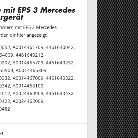
 mit EPS 3 Mercedes
rgerät
ummern mit EPS 3 Mercedes
den dir hier angezeigt.
0052, A0014461709, 4461640042,
64009, 4461640212,
0202, A0014465709, 4461640252,
65909, A0014466309
0332, A0014467009, 4461640322,
0342, A0014468109,
2012, A0024460909, 4461640432,
0422, A0024462009,
0482
rt