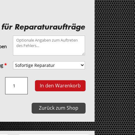
 für Reparaturaufträge
aben
ng
*
EPS
In den Warenkorb
3
Mercedes
Getriebesteuergerät
Zurück zum Shop
Menge