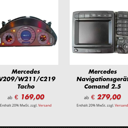
Mercedes
Mercedes
W209/W211/C219
Navigationsgerä
Tacho
Comand 2.5
€ 169,00
€ 279,00
ab
ab
Enthält 20% MwSt.
zzgl.
Versand
Enthält 20% MwSt.
zzgl.
Versan