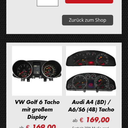
Grand
Voyager
III
Zurück zum Shop
(GH/GS)
Tacho
Menge
VW Golf 6 Tacho
Audi A4 (8D) /
mit großem
A6/S6 (4B) Tacho
Display
€ 169,00
ab
€ 169,00
ab