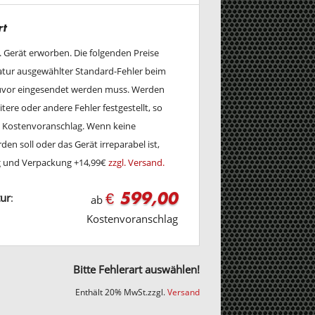
rt
w. Gerät erworben. Die folgenden Preise
ratur ausgewählter Standard-Fehler beim
zuvor eingesendet werden muss. Werden
tere oder andere Fehler festgestellt, so
en Kostenvoranschlag. Wenn keine
en soll oder das Gerät irreparabel ist,
ng und Verpackung +14,99€
zzgl. Versand.
€ 599,00
tur
:
ab
Kostenvoranschlag
Bitte Fehlerart auswählen!
Enthält 20% MwSt.
zzgl.
Versand