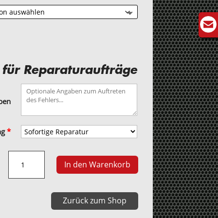
 für Reparaturaufträge
aben
ng
*
Bedienteil
In den Warenkorb
Ballenwickler
F8500
Menge
Zurück zum Shop