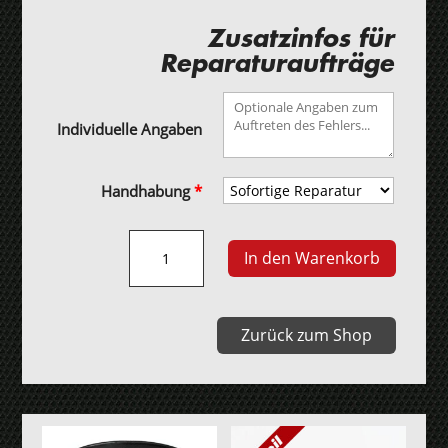
Zusatzinfos für
Reparaturaufträge
Individuelle Angaben
Handhabung
*
Audi
In den Warenkorb
S-
Tronic-
Getriebe
Zurück zum Shop
7
Gang
DSG
DL501
Menge