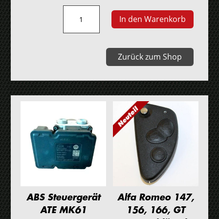
Alfa
In den Warenkorb
Romeo
147
Navigationsgerät
Zurück zum Shop
Menge
ABS Steuergerät
Alfa Romeo 147,
ATE MK61
156, 166, GT