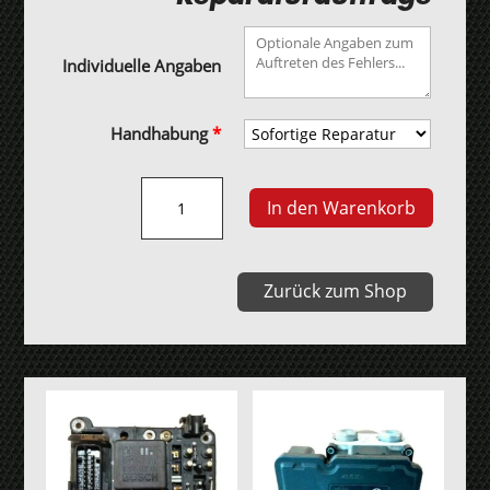
Individuelle Angaben
Handhabung
*
ACDelco
In den Warenkorb
GMPT-
E87
Opel
Zurück zum Shop
Motorsteuergerät
Menge