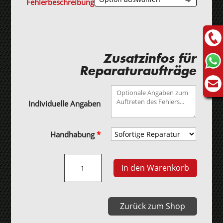
Fehlerbeschreibung
Zusatzinfos für
Reparaturaufträge
Individuelle Angaben
Handhabung
*
ABS
In den Warenkorb
Steuergerät
TRW
EBC440
Zurück zum Shop
CEM
02